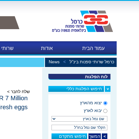
עמוד הבית
אודות
שרותי 
כרמל שרותי ספנות בינ"ל
>
News
במכו
לוח הפלגות
חיפוש הפלגות כללי
שלח לחבר >
7 Million
יצוא מהארץ
resh eggs!
יבוא לארץ
חיפוש מתקדם