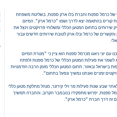
של כרמל ספנות וחברת בלו ארק ספנות, בשליטת משפחת
ת קוריס בהתאמה יצא לדרך ושמו ״כרמל ארק״. המיזם
>
ק שירותים בתחום המטען הכללי ומשלוחי פרויקטים וינצל את
ון והקשרים של כרמל ובלו ארק לטובת שירותים חדשים עבור
לי.
 עם יוני ניאגו מכרמל ספנות הוא ציין כי ״מטרת המיזם
לשמר את פעילות המטען הכללי של כרמל ספנות ולפתח
פות בישראל ובאזור. תחום המטען הכללי מזמן הרבה הזדמנויות
יקטים זמניים ואנחנו נמשיך ונפעל בתחום״.
י לאחר שבע שנות פעילות מר וילי קירזנר, מנהל מחלקת מטען כללי
מל ספנות, יפרוש מתפקידו בנובמבר הקרוב, והחברה תמשיך
ם זה דרך חברת ״כרמל ארק״.