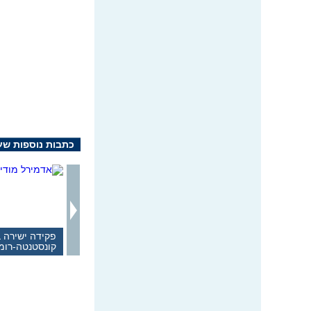
כתבות נוספות שעש
פקידה ישירה 
קונסטנטה-רומ