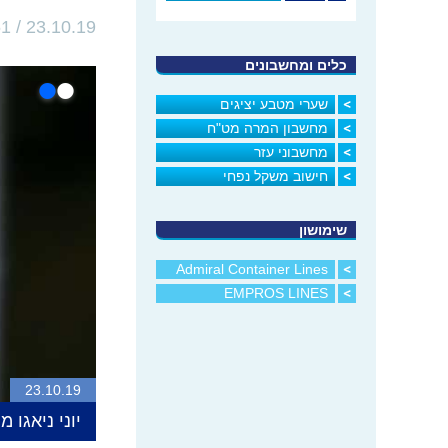
23.10.19 / 09:51
כלים ומחשבונים
•
•
שערי מטבע יציגים
מחשבון המרה מט"ח
מחשבוני עזר
חישוב משקל נפחי
שימושון
Admiral Container Lines
EMPROS LINES
23.10.19
יוני ניאגו