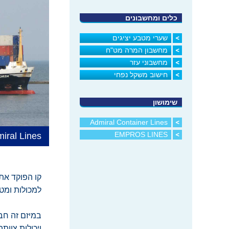
כלים ומחשבונים
שערי מטבע יציגים
מחשבון המרה מט"ח
מחשבוני עזר
חישוב משקל נפחי
שימושון
Admiral Container Lines
EMPROS LINES
iral Lines
קו הפוקד את 
למכולות ומט
במיזם זה חב
ויכולות צוותה