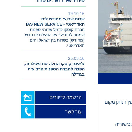
שירות ישיר חדש - ים שחור
19.10.16
שרות שבועי מחודש לים
האדריאטי - IAS NEW SERVICE
חברת קוסקו כרמל שרותי ספנות
שמחה להודיעך על הפעלת קו חדש
(מחודש) בשרות בין ישראל והים
האדריאטי.
25.03.16
צ'אינה קוסקו החלה את פעילותה;
הפכה לחברת הספנות הרביעית
בגודלה
הרשמה לדיוורים
ין הנותן מקום
צור קשר
כישוריה