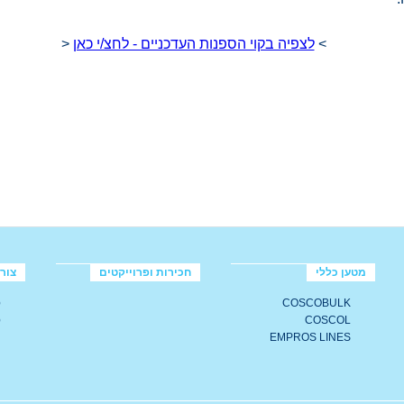
>
לצפיה בקוי הספנות העדכניים - לחצ/י כאן
<
מטען כללי
חכירות ופרוייקטים
צור
COSCOBULK
ס
COSCOL
ס
EMPROS LINES